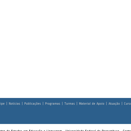
ipe
|
Noticias
|
Publicações
|
Programas
|
Turmas
|
Material de Apoio
|
Atuação
|
Curs