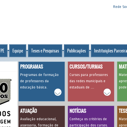
Rede Soc
FPE
Equipe
Teses e Pesquisas
Publicações
Instituições Parceir
PROGRAMAS
CURSOS/TURMAS
MAT
Programas de formação
Cursos para professores
Mate
de professores da
das redes municipais e
apres
educação básica.
estaduais de ....
pode
ATUAÇÃO
NOTÍCIAS
TES
Avaliação educacional,
Conheça os critérios de
Mate
assessoria, formação de
participação dos cursos.
apres