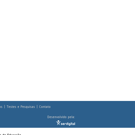
os
|
Testes e Pesquisas
|
Contato
Desenvolvido pela: